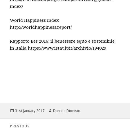
index/
World Happiness Index
http://worldhappiness.report/
Rapporto Bes 2016: il benessere equo e sostenibile
in Italia
https://www.istat.it/it/archivio/194029
Posted
Author
31st January 2017
Daniele Dionisio
on
Post
PREVIOUS
navigation