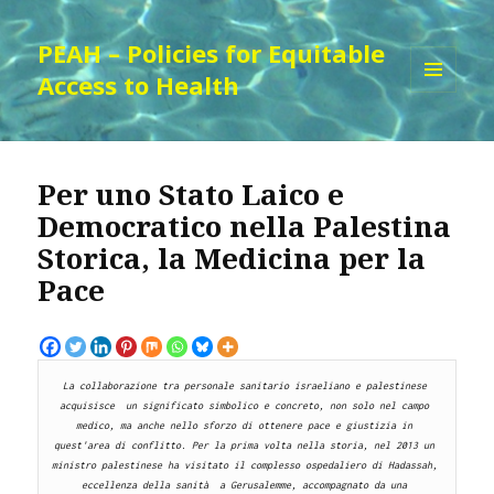
PEAH – Policies for Equitable
Access to Health
MENU
AND
WIDGETS
Per uno Stato Laico e
Democratico nella Palestina
Storica, la Medicina per la
Pace
La collaborazione tra personale sanitario israeliano e palestinese 
acquisisce  un significato simbolico e concreto, non solo nel campo 
medico, ma anche nello sforzo di ottenere pace e giustizia in 
quest'area di conflitto. Per la prima volta nella storia, nel 2013 un 
ministro palestinese ha visitato il complesso ospedaliero di Hadassah, 
eccellenza della sanità  a Gerusalemme, accompagnato da una 