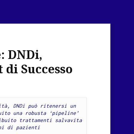
e: DNDi,
t di Successo
tà, DNDi può ritenersi un 
ito una robusta ‘pipeline’ 
buito trattamenti salvavita 
ni di pazienti