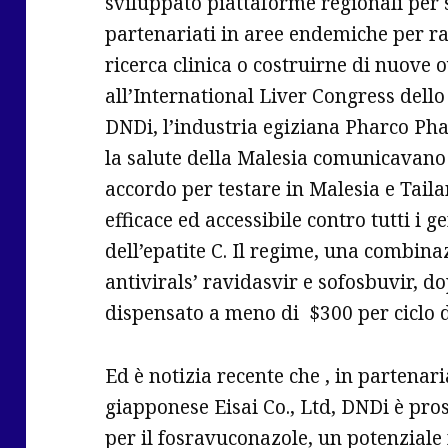
sviluppato piattaforme regionali per 
partenariati in aree endemiche per raf
ricerca clinica o costruirne di nuove 
all’International Liver Congress dello
DNDi, l’industria egiziana Pharco Pha
la salute della Malesia comunicavano
accordo per testare in Malesia e Tail
efficace ed accessibile contro tutti i 
dell’epatite C. Il regime, una combina
antivirals’ ravidasvir e sofosbuvir, d
dispensato a meno di $300 per ciclo d
Ed è notizia recente che , in partena
giapponese Eisai Co., Ltd, DNDi è pros
per il fosravuconazole, un potenzial