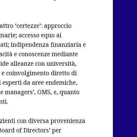
ttro ‘certezze’: approccio
imarie; accesso equo ai
dati; indipendenza finanziaria e
pacità e conoscenze mediante
lide alleanze con università,
 e coinvolgimento diretto di
di esperti da aree endemiche,
mme managers’, OMS, e, quanto
nti.
azienti con diversa provenienza
oard of Directors’ per