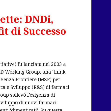
ette: DNDi,
it di Successo
iative) fu lanciata nel 2003 a
ND Working Group, una ‘think
i Senza Frontiere (MSF) per
cerca e Sviluppo (R&S) di farmaci
roup sollevò l’esigenza di
 sviluppo di nuovi farmaci
nti ‘dimenticati’. Su questa