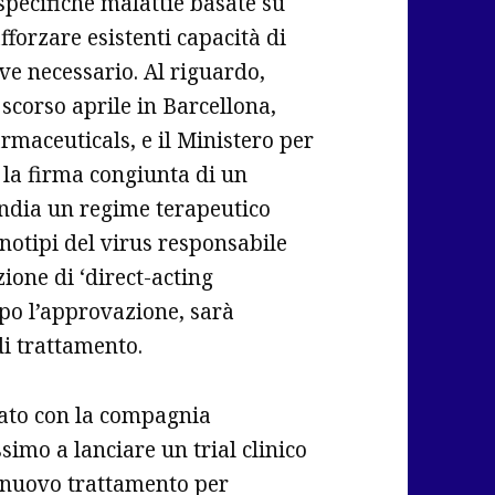
specifiche malattie basate su
forzare esistenti capacità di
ove necessario. Al riguardo,
 scorso aprile in Barcellona,
rmaceuticals, e il Ministero per
 la firma congiunta di un
andia un regime terapeutico
genotipi del virus responsabile
zione di ‘direct-acting
opo l’approvazione, sarà
i trattamento.
riato con la compagnia
simo a lanciare un trial clinico
e nuovo trattamento per